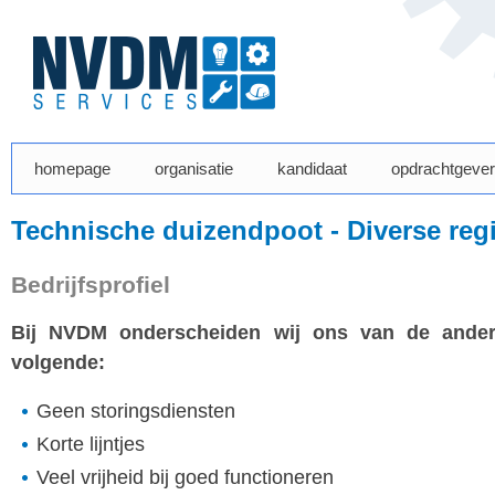
homepage
organisatie
kandidaat
opdrachtgever
Technische duizendpoot - Diverse reg
Bedrijfsprofiel
Bij NVDM
onderscheiden
wij
on
s
van de ande
volgende
:
Geen storingsdiensten
Korte lijntjes
Veel vrijheid bij goed functioneren